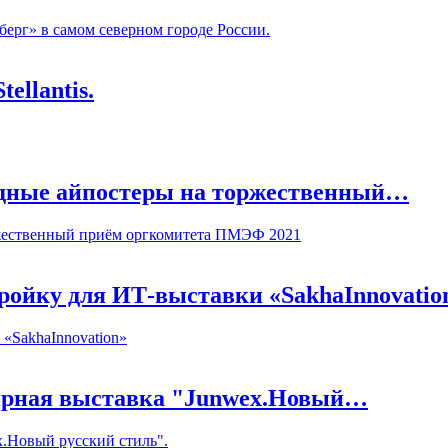
рг» в самом северном городе России.
ellantis.
одные айпостеры на торжественный…
ржественный приём оргкомитета ПМЭФ 2021
ройку для ИТ-выставки «SakhaInnovatio
«SakhaInnovation»
лирная выставка "Junwex.Новый…
x.Новый русский стиль".