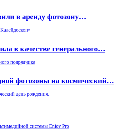
авили в аренду фотозону…
 «Калейдоскоп»
пила в качестве генерального…
ьного подрядчика
одной фотозоны на космический…
ический день рождения.
льтимедийной системы Enjoy Pro