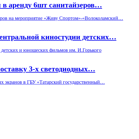
ли в аренду 6шт санитайзеров…
айзеров на мероприятие «Живу Спортом»-«Волоколамский…
Центральной киностудии детских…
 детских и юношеских фильмов им. И.Горького
 поставку 3-х светодиодных…
дных экранов в ГБУ «Татарский государственный…