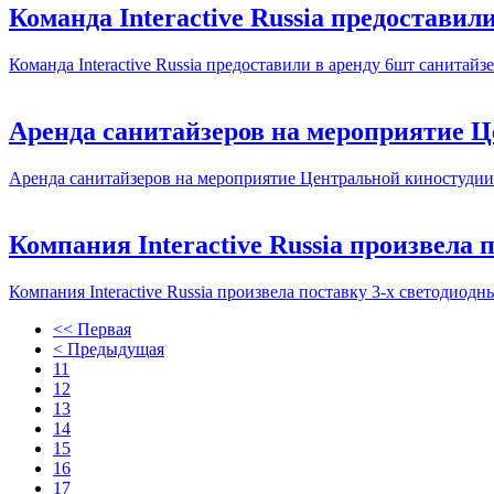
Команда Interactive Russia предостави
Команда Interactive Russia предоставили в аренду 6шт санит
Аренда санитайзеров на мероприятие 
Аренда санитайзеров на мероприятие Центральной киностудии
Компания Interactive Russia произвела
Компания Interactive Russia произвела поставку 3-х светодио
<< Первая
< Предыдущая
11
12
13
14
15
16
17