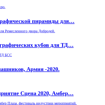
xpo.
ографической пирамиды для…
ля Ремесленного двора Добродей.
ографических кубов для ТД…
 ТД БСС
лашников, Армия -2020.
приятие Сцена 2020, Амбер…
мбер Плаза, фестиваль индустрии мероприятий.