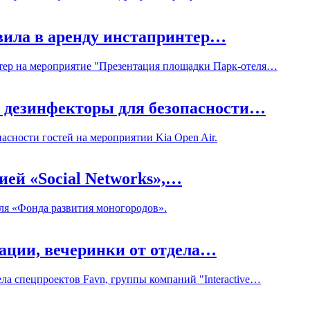
авила в аренду инстапринтер…
интер на мероприятие "Презентация площадки Парк-отеля…
нду дезинфекторы для безопасности…
опасности гостей на мероприятии Kia Open Air.
нией «Social Networks»,…
 для «Фонда развития моногородов».
ации, вечеринки от отдела…
ла спецпроектов Favn, группы компаний "Interactive…