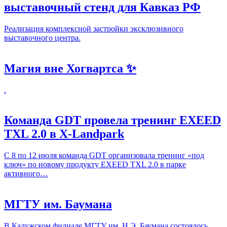
выставочный стенд для Кавказ РФ
Реализация комплексной застройки эксклюзивного
выставочного центра.
Магия вне Хогвартса ✨
.
Команда GDT провела тренинг EXEED
TXL 2.0 в X-Landpark
С 8 по 12 июля команда GDT организовала тренинг «под
ключ» по новому продукту EXEED TXL 2.0 в парке
активного…
МГТУ им. Баумана
В Калужском филиале МГТУ им. Н.Э. Баумана состоялось