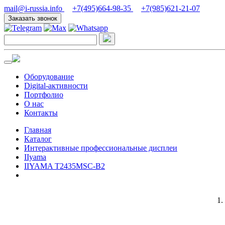
mail@i-russia.info
+7(495)664-98-35
+7(985)621-21-07
Заказать звонок
Оборудование
Digital-активности
Портфолио
О нас
Контакты
Главная
Каталог
Интерактивные профессиональные дисплеи
IIyama
IIYAMA T2435MSC-B2