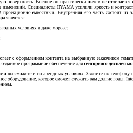
ую поверхность. Внешне он практически ничем не отличается 
з изменений. Специалисты IIYAMA усилили яркость и контраст
 проекционно-емкостный. Внутренняя его часть состоит из э
ра является:
огодных условиях и даже морозе;
;
помогает с оформлением контента на выбранную заказчиком тема
. Созданное программное обеспечение для
сенсорного дисплея
мож
и вы сможете и на арендных условиях. Звоните по телефону го
е оборудование, которое сможет служить вам долгие годы. Intera
ением.