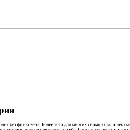
рия
дит без фотоотчета. Более того для многих снимки стали неот
ние, которые многие предъявляют себе. Чего уж говорить о таки