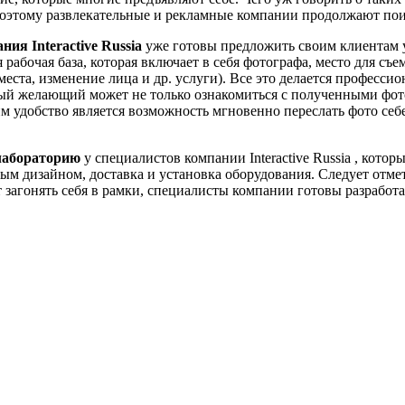
 поэтому развлекательные и рекламные компании продолжают пои
ния Interactive Russia
уже готовы предложить своим клиентам 
рабочая база, которая включает в себя фотографа, место для съе
места, изменение лица и др. услуги). Все это делается професс
ый желающий может не только ознакомиться с полученными фото,
 удобство является возможность мгновенно переслать фото себе
олабораторию
у специалистов компании Interactive Russia , кот
ным дизайном, доставка и установка оборудования. Следует от
загонять себя в рамки, специалисты компании готовы разработат