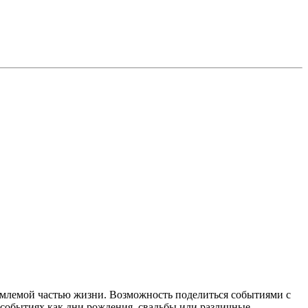
ъемлемой частью жизни. Возможность поделиться событиями с
х событиях как дни рождения, свадьбы или различные