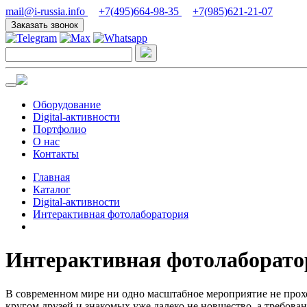
mail@i-russia.info
+7(495)664-98-35
+7(985)621-21-07
Заказать звонок
Оборудование
Digital-активности
Портфолио
О нас
Контакты
Главная
Каталог
Digital-активности
Интерактивная фотолаборатория
Интерактивная фотолаборато
В современном мире ни одно масштабное мероприятие не прохо
кругом друзей и знакомых уже далеко не новшество, а требова