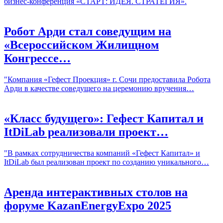
бизнес-конференция «СТАРТ: ИДЕЯ. СТРАТЕГИЯ».
Робот Арди стал соведущим на
«Всероссийском Жилищном
Конгрессе…
"Компания «Гефест Проекция» г. Сочи предоставила Робота
Арди в качестве соведущего на церемонию вручения…
«Класс будущего»: Гефест Капитал и
ItDiLab реализовали проект…
"В рамках сотрудничества компаний «Гефест Капитал» и
ItDiLab был реализован проект по созданию уникального…
Аренда интерактивных столов на
форуме KazanEnergyExpo 2025