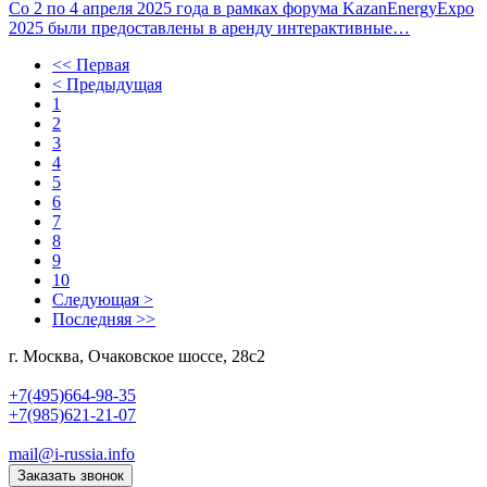
Со 2 по 4 апреля 2025 года в рамках форума KazanEnergyExpo
2025 были предоставлены в аренду интерактивные…
<< Первая
< Предыдущая
1
2
3
4
5
6
7
8
9
10
Следующая >
Последняя >>
г. Москва, Очаковское шоссе, 28с2
+7(495)664-98-35
+7(985)621-21-07
mail@i-russia.info
Заказать звонок