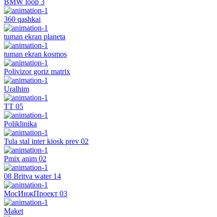
BMW loop 3
360 qashkai
tuman ekran planeta
tuman ekran kosmos
Polivizor goriz matrix
Uralhim
TT 05
Poliklinika
Tula stal inter kiosk prev 02
Pmix anim 02
08 Britva water 14
МосИнжПроект 03
Maket