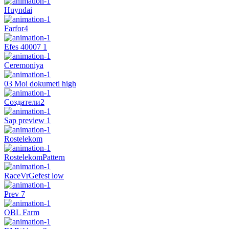
Huyndai
Farfor4
Efes 40007 1
Ceremoniya
03 Moi dokumeti high
Создатели2
Sap preview 1
Rostelekom
RostelekomPattern
RaceVrGefest low
Prev 7
OBL Farm