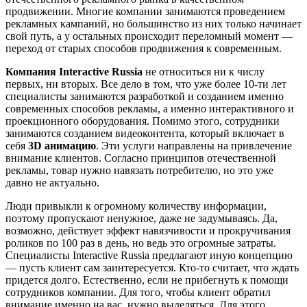
продвижении. Многие компании занимаются проведением
рекламных кампаний, но большинство из них только начинает
свой путь, а у остальных происходит переломный момент —
переход от старых способов продвижения к современным.
Компания Interactive Russia
не относиться ни к числу
первых, ни вторых. Все дело в том, что уже более 10-ти лет
специалисты занимаются разработкой и созданием именно
современных способов рекламы, а именно интерактивного и
проекционного оборудования. Помимо этого, сотрудники
занимаются созданием видеоконтента, который включает в
себя
3D анимацию
. Эти услуги направлены на привлечение
внимание клиентов. Согласно принципов отечественной
рекламы, товар нужно навязать потребителю, но это уже
давно не актуально.
Люди привыкли к огромному количеству информации,
поэтому пропускают ненужное, даже не задумываясь. Да,
возможно, действует эффект навязчивости и прокручивания
роликов по 100 раз в день, но ведь это огромные затраты.
Специалисты Interactive Russia предлагают иную концепцию
— пусть клиент сам заинтересуется. Кто-то считает, что ждать
придется долго. Естественно, если не прибегнуть к помощи
сотрудников компании. Для того, чтобы клиент обратил
внимание именно на вас, нужно выделяться. Для этого,