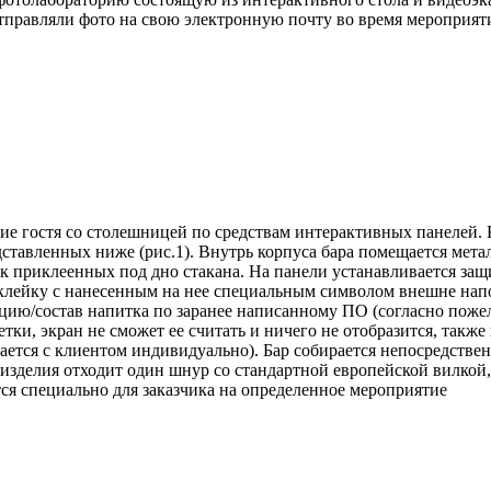
правляли фото на свою электронную почту во время мероприят
ие гостя со столешницей по средствам интерактивных панелей.
едставленных ниже (рис.1). Внутрь корпуса бара помещается мет
к приклеенных под дно стакана. На панели устанавливается защ
лейку с нанесенным на нее специальным символом внешне напом
ию/состав напитка по заранее написанному ПО (согласно пожела
етки, экран не сможет ее считать и ничего не отобразится, также
вается с клиентом индивидуально). Бар собирается непосредстве
изделия отходит один шнур со стандартной европейской вилкой,
тся специально для заказчика на определенное мероприятие