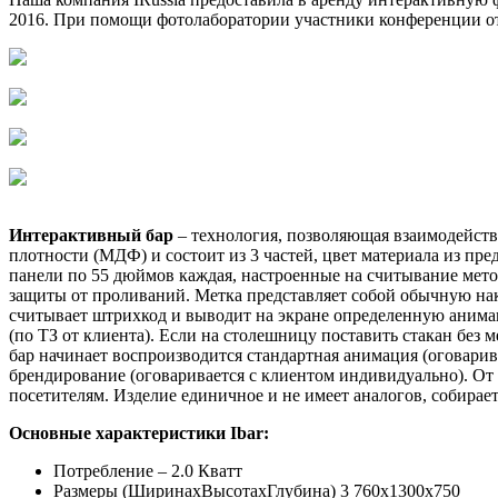
2016. При помощи фотолаборатории участники конференции от
Интерактивный бар
– технология, позволяющая взаимодейств
плотности (МДФ) и состоит из 3 частей, цвет материала из пр
панели по 55 дюймов каждая, настроенные на считывание мето
защиты от проливаний. Метка представляет собой обычную нак
считывает штрихкод и выводит на экране определенную анимац
(по ТЗ от клиента). Если на столешницу поставить стакан без м
бар начинает воспроизводится стандартная анимация (оговари
брендирование (оговаривается с клиентом индивидуально). От 
посетителям. Изделие единичное и не имеет аналогов, собирае
Основные характеристики Ibar:
Потребление – 2.0 Кватт
Размеры (ШиринаxВысотаxГлубина) 3 760x1300x750