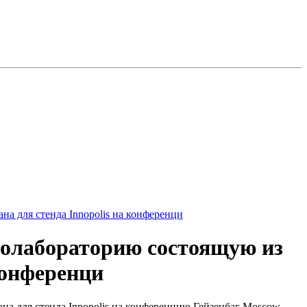
а для стенда Innopolis на конференци
толабораторию состоящую из
конференци
на для стенда Innopolis на конференцию Гейзенбаг Moscow