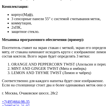
Комплектация:
корпус(Мдф),
3 сенсорные панели 55” с системой считывания меток,
коммутация,
2xПК,
защитное стекло.
Механика программного обеспечения (пример):
Посетитель ставит на экран стакан с меткой, экран его опреде
мяту, от стакана начинают исходить круги с изображение лимо
состав коктеля. Всего экран будет определять 3 метки:
ORANGE AND PEPPERCORN TWIST (Апельсин и перец
MINT AND GINGER TWIST (Мята и имбирь)
LEMON AND THYME TWIST (Лимон и чабрец)
Соответственно для каждого напитка будет свое изображение.
Если на столешнице стоит два и более одинаковых меток они 
г. Москва, Очаковское шоссе, 28с2
+7(495)664-98-35
+7(985)621-21-07