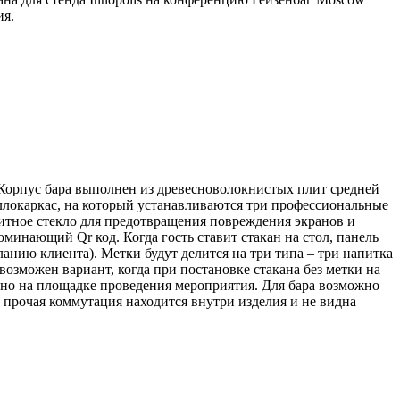
ия.
 Корпус бара выполнен из древесноволокнистых плит средней
аллокаркас, на который устанавливаются три профессиональные
итное стекло для предотвращения повреждения экранов и
инающий Qr код. Когда гость ставит стакан на стол, панель
нию клиента). Метки будут делится на три типа – три напитка
 возможен вариант, когда при постановке стакана без метки на
нно на площадке проведения мероприятия. Для бара возможно
 прочая коммутация находится внутри изделия и не видна