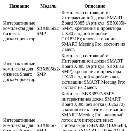
Название
Модель
Описание
Комплект, состоящий из
Интерактивной доски SMART
Интерактивные
Board X885 (Артикул: SBX885i-
комплекты для
SBX885ix2-
SMP), крепления и проектора
бизнеса:
SMP
UX80 в одной коробке
доска+проектор
(1018316); ключ активации
SMART Meeting Pro; состоит из
2 мест.
Комплект, состоящий из
Интерактивной доски SMART
Интерактивные
Board X885 (Артикул: SBX885i-
комплекты для
SBX885ix2-
SMP), крепления и проектора
бизнеса Smart:
SMP
UX80 в одной коробке; ключ
доска+проектор
активации SMART Meeting Pro;
состоит из 2 мест.
Комплект SBX885i7-SMP:
интерактивная доска SMART
Board X885 без лотка (1026270)
в комплекте ключом активации
SMART Meeting Pro, активный
Интерактивные
лоток для интерактивных
комплекты для
SBX885i7-
систем серии SBX800 (1026645),
бизнеса Smart:
SMP
проектор SMART U100w (DLP,