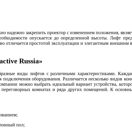
о надежно закрепить проектор с изменением положения, являет
еобходимости опускается до определенной высоты. Лифт пре
во отличается простотой эксплуатации и элегантным внешним ви
ctive Russia»
образные виды лифтов с различными характеристиками. Каждая
я подключения оборудования. Различается несколько видов кон
мпании можно выбрать идеальный вариант устройства, которое 
 в переговорных комнатах и ряда других помещений. К основ
иванием;
лонный пол;