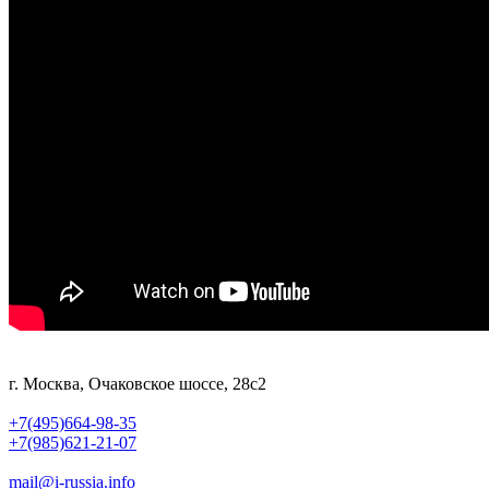
г. Москва, Очаковское шоссе, 28с2
+7(495)664-98-35
+7(985)621-21-07
mail@i-russia.info