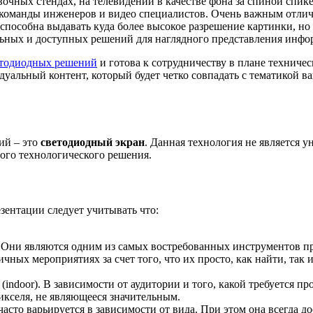
очных стендах, на телевидении в качестве фона за спиной спике
 команды инженеров и видео специалистов. Очень важным отличи
пособна выдавать куда более высокое разрешение картинки, но 
альных и доступных решений для наглядного представления инф
етодиодных решений
и готова к сотрудничеству в плане техниче
уальный контент, который будет четко совпадать с тематикой в
ий – это
светодиодный экран
. Данная технология не является у
ного технологического решения.
зентации следует учитывать что:
ни являются одним из самых востребованных инструментов пре
ных мероприятиях за счет того, что их просто, как найти, так и
indoor). В зависимости от аудитории и того, какой требуется пр
пикселя, не являющееся значительным.
асто варьируется в зависимости от вида. При этом она всегда д