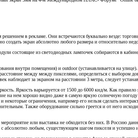
решением в рекламе. Они встречаются буквально везде: торговы
жно создать экран абсолютно любого размера и относительно не
одули состоящие из светодиодных лампочек собираются в кабине
зования внутри помещения) и outdoor (устанавливается на улице
расстояние между между пикселями, определиться с выбором до
век наблюдает за экраном на расстоянии 3 метра, следует устана
кость. Яркость варьируется от 1500 до 6000 кнд/м. Как правило 
ение на нем хорошо видно даже в самую яркую солнечную погод
ся и некоторые ограничения, например его нельзя сделать интер
ительным. Также оборудование сильно греется и от него исходит
мероприятие или выставка не обходится без них. В Россию данн
 с абсолютно любым, существующем шагом пикселя и успешно ис