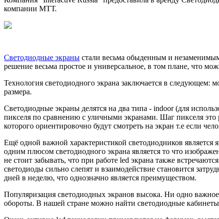
компании МТТ.
Светодиодные экраны
стали весьма обыденным и незаменимым 
решение весьма простое и универсальное, в том плане, что мо
Технология светодиодного экрана заключается в следующем: м
размера.
Светодиодные экраны делятся на два типа - indoor (для исполь
пикселя по сравнению с уличными экранами. Шаг пикселя это 
которого ориентировочно будут смотреть на экран т.е если чело
Ещё одной важной характеристикой светодиодников является яр
одним плюсом светодиодного экрана является то что изображ
не стоит забывать, что при работе led экрана также встречают
светодиоды сильно слепят и взаимодействие становится затрудн
дней в неделю, что однозначно является преимуществом.
Популяризация светодиодных экранов высока. Ни одно важное 
обороты. В нашей стране можно найти светодиодные кабинеты