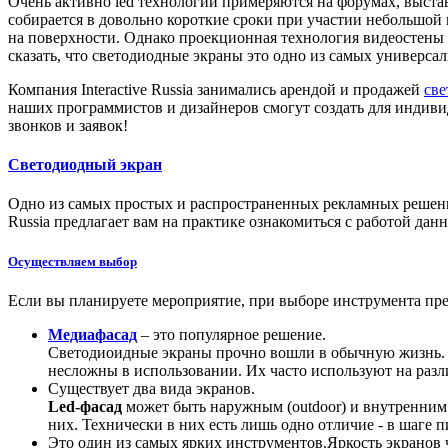
Очень активно led технологии примеряются на форумах, выстав
собирается в довольно короткие сроки при участии небольшой
на поверхности. Однако проекционная технология видеостены с
сказать, что светодиодные экраны это одно из самых универс
Компания Interactive Russia занимались арендой и продажей
св
наших программистов и дизайнеров смогут создать для индивид
звонков и заявок!
Светодиодный экран
Одно из самых простых и распространенных рекламных решен
Russia предлагает вам на практике ознакомиться с работой дан
Осуществляем выбор
Если вы планируете мероприятие, при выборе инструмента пре
Медиафасад
– это популярное решение.
Светодиоидные экраны прочно вошли в обычную жизнь. О
несложны в использовании. Их часто используют на различ
Существует два вида экранов.
Led-фасад
может быть наружным (outdoor) и внутренним (
них. Технически в них есть лишь одно отличие - в шаге 
Это один из самых ярких инструментов.Яркость экранов ч