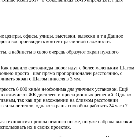
е центры, офисы, улицы, выставки, вывески и.т.д Данное
дорого воспроизводить контент различной сложности.
ты, а кабинеты в свою очередь образуют экран нужного
). Как правило светодиоды indoor идут с более маленьким Шагом
вольно просто - шаг прямо пропорционален расстоянию, с
вливать экран с Шагом пикселя в 3 мм.
яркость 6 000 кнд/м необходима для уличных установок. Ещё
у в отличие от ЖК дисплеев и проекционных решений. Однако
активным, так как при нахождении на близком расстоянии
 сильное тепло, однако экраны способны работать 24 часа 7
ая технология пришла немного позже, но уже набрала высокие
пользовать их в своих проектах.