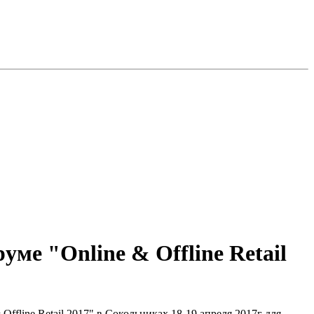
е "Online & Offline Retail
fline Retail 2017" в Сокольниках 18-19 апреля 2017г для