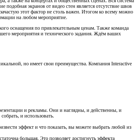
ра, а также на концертах и общественных сценах. Вся система
е подобная экранов от видео стен является отсутствие швов
зачастую этот фактор не столь важен. Итогом ко всему можно
ормации на любом мероприятие.
ского оснащения по привлекательным ценам. Также команда
ашего мероприятия и технического задания. Ждём ваших
никальной, но имеет свои преимущества. Компания Interactive
зентации и рекламы. Они и наглядны, и действенны, и
 собрать, и использовать.
оизвести эффект и что показать, вы можете выбрать любой из
остаточна большая. Это позволяет достигнуть эффекта