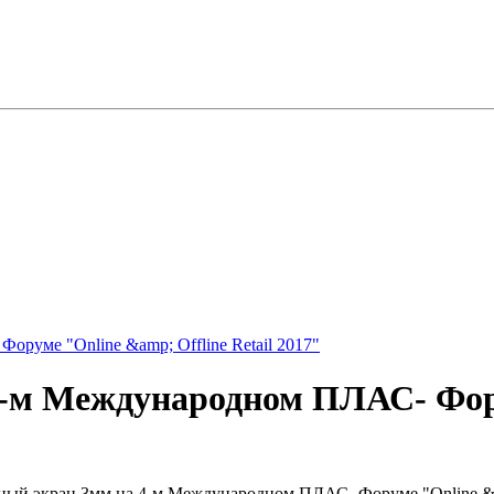
руме "Online &amp; Offline Retail 2017"
-м Международном ПЛАС- Форум
дный экран 3мм на 4-м Международном ПЛАС- Форуме "Online & Of