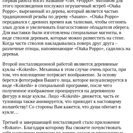
Первая работа носит название «Лес «Рорро». Мотивом для
этого произведения послужил игрушечный ястреб «Оtaka
Рoppo», вырезанный из дерева, который является частью
традиционной резьбы по дереву «Sasano». «Оtaka Рoppo»
передавался с древних времен как талисман, чтобы отгонять
злых духов и увеличивать благосостояние обладателя оберега.
Для выставки были изготовлены специальные магниты, в
виде стволов деревьев, которые можно разместить на стене.
Когда части стволов накладывались поверх друг друга –
различные птицы, напоминающие «Оtaka Рoppo», садились на
деревья.
Второй инсталляционной работой являются деревянные
куклы «Kokeshi». Механика в этом случае очень проста, при
том, что воплощение потрясает воображение. За основу
берется фотография Вашего лица, которое визуализируется в
виде «Kokeshi» в специальной программе, после чего
полученное изображение проецируется на деревянную
фигуру в виде куклы. Лицо «Kokeshi» движется, часть ее
туловища также анимируется, что приводит к настоящему
волшебству! Со стороны Вам кажется, что душа обитает в
кукле…
Третьей и завершающей инсталляцией стало приложение
«Rokuro». Благодаря которому Вы сможете почувствовать
себя настоящим резчиком по дереву, создавая причудливые