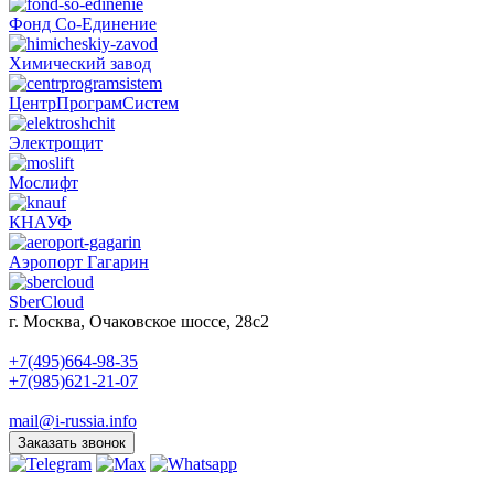
Фонд Со-Единение
Химический завод
ЦентрПрограмСистем
Электрощит
Мослифт
КНАУФ
Аэропорт Гагарин
SberCloud
г. Москва, Очаковское шоссе, 28с2
+7(495)664-98-35
+7(985)621-21-07
mail@i-russia.info
Заказать звонок