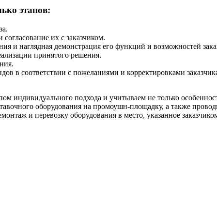
лько этапов:
за.
 согласование их с заказчиком.
ия и наглядная демонстрация его функций и возможностей зака
еализации принятого решения.
ния.
дов в соответствии с пожеланиями и корректировками заказчик
пом индивидуального подхода и учитываем не только особеннос
авочного оборудования на промоушн-площадку, а также проводи
онтаж и перевозку оборудования в место, указанное заказчико